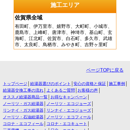
施工エリア
佐賀県全域
有田町、伊万里市、嬉野市、大町町、小城市、
鹿島市、上峰町、唐津市、神埼市、基山町、玄
海町、江北町、佐賀市、白石町、多久市、武雄
市、太良町、鳥栖市、みやき町、吉野ヶ里町
ページTOPに戻る
トップページ
給湯器選びのポイント
安心の資格と保証
施工事例
給湯器交換工事の流れ
よくあるご質問
お客様の声
オススメ給湯器商品一覧
お得なキャンペーン
ノーリツ・ガス給湯器
ノーリツ・エコジョーズ
リンナイ・ガス給湯器
リンナイ・エコジョーズ
ノーリツ・石油給湯器
ノーリツ・エコフィール
コロナ・エコフィール
コロナ・エコキュート