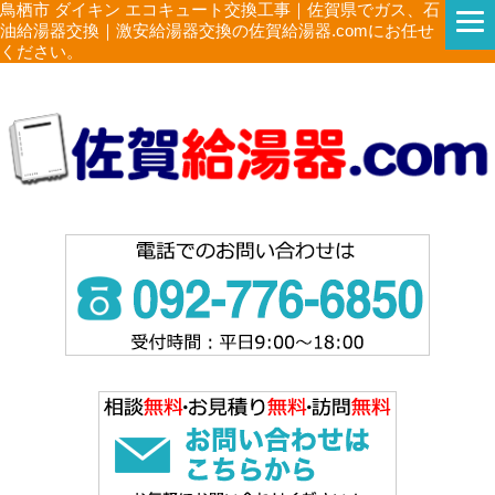
鳥栖市 ダイキン エコキュート交換工事｜佐賀県でガス、石
油給湯器交換｜激安給湯器交換の佐賀給湯器.comにお任せ
ください。