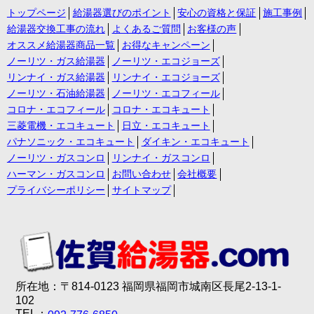
トップページ
給湯器選びのポイント
安心の資格と保証
施工事例
給湯器交換工事の流れ
よくあるご質問
お客様の声
オススメ給湯器商品一覧
お得なキャンペーン
ノーリツ・ガス給湯器
ノーリツ・エコジョーズ
リンナイ・ガス給湯器
リンナイ・エコジョーズ
ノーリツ・石油給湯器
ノーリツ・エコフィール
コロナ・エコフィール
コロナ・エコキュート
三菱電機・エコキュート
日立・エコキュート
パナソニック・エコキュート
ダイキン・エコキュート
ノーリツ・ガスコンロ
リンナイ・ガスコンロ
ハーマン・ガスコンロ
お問い合わせ
会社概要
プライバシーポリシー
サイトマップ
所在地：〒814-0123 福岡県福岡市城南区長尾2-13-1-
102
TEL：