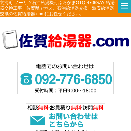
玄海町 ノーリツ石油給湯機付ふろがまOTQ-4706SAY 給湯
器交換工事｜佐賀県でガス、石油給湯器交換｜激安給湯器
交換の佐賀給湯器.comにお任せください。