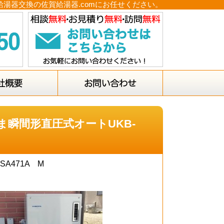
給湯器交換の佐賀給湯器.comにお任せください。
ま瞬間形直圧式オートUKB-
A471A M