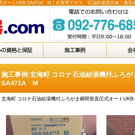
オートUKB-SA471A M｜佐賀県でガス、石油給湯器交換｜激安
施工事例:玄海町 コロナ石油給湯機付ふろが
SA471A M
玄海町 コロナ石油給湯機付ふろがま瞬間形直圧式オートUKB-S