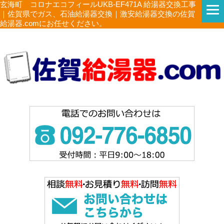
玄海町 コロナエコフィールUKB-EF471A 給湯器交換工事
｜佐賀県でガス、石油給湯器交換｜激安給湯器交換の佐賀
給湯器.comにお任せください。