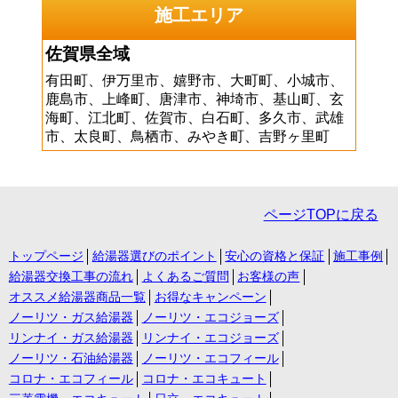
施工エリア
佐賀県全域
有田町、伊万里市、嬉野市、大町町、小城市、
鹿島市、上峰町、唐津市、神埼市、基山町、玄
海町、江北町、佐賀市、白石町、多久市、武雄
市、太良町、鳥栖市、みやき町、吉野ヶ里町
ページTOPに戻る
トップページ
給湯器選びのポイント
安心の資格と保証
施工事例
給湯器交換工事の流れ
よくあるご質問
お客様の声
オススメ給湯器商品一覧
お得なキャンペーン
ノーリツ・ガス給湯器
ノーリツ・エコジョーズ
リンナイ・ガス給湯器
リンナイ・エコジョーズ
ノーリツ・石油給湯器
ノーリツ・エコフィール
コロナ・エコフィール
コロナ・エコキュート