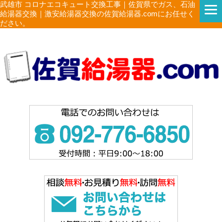
武雄市 コロナエコキュート交換工事｜佐賀県でガス、石油
給湯器交換｜激安給湯器交換の佐賀給湯器.comにお任せく
ださい。