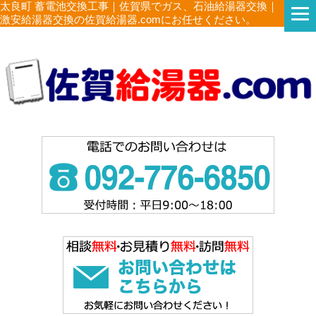
太良町 蓄電池交換工事｜佐賀県でガス、石油給湯器交換｜
激安給湯器交換の佐賀給湯器.comにお任せください。