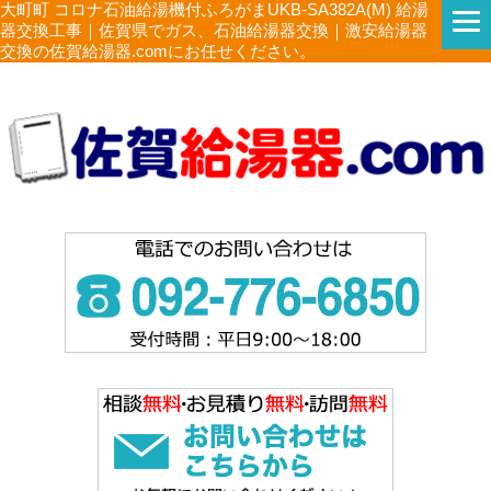
大町町 コロナ石油給湯機付ふろがまUKB-SA382A(M) 給湯
器交換工事｜佐賀県でガス、石油給湯器交換｜激安給湯器
交換の佐賀給湯器.comにお任せください。