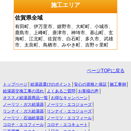
施工エリア
佐賀県全域
有田町、伊万里市、嬉野市、大町町、小城市、
鹿島市、上峰町、唐津市、神埼市、基山町、玄
海町、江北町、佐賀市、白石町、多久市、武雄
市、太良町、鳥栖市、みやき町、吉野ヶ里町
ページTOPに戻る
トップページ
給湯器選びのポイント
安心の資格と保証
施工事例
給湯器交換工事の流れ
よくあるご質問
お客様の声
オススメ給湯器商品一覧
お得なキャンペーン
ノーリツ・ガス給湯器
ノーリツ・エコジョーズ
リンナイ・ガス給湯器
リンナイ・エコジョーズ
ノーリツ・石油給湯器
ノーリツ・エコフィール
コロナ・エコフィール
コロナ・エコキュート