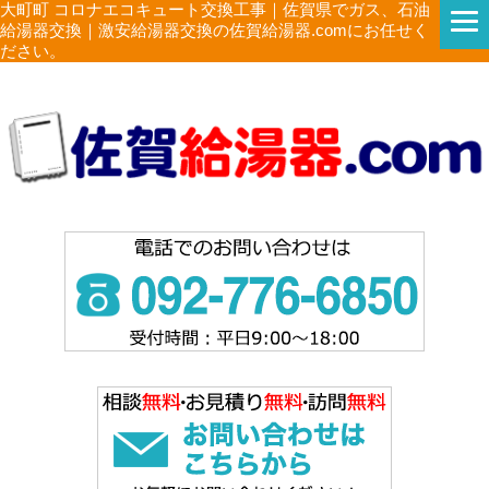
大町町 コロナエコキュート交換工事｜佐賀県でガス、石油
給湯器交換｜激安給湯器交換の佐賀給湯器.comにお任せく
ださい。