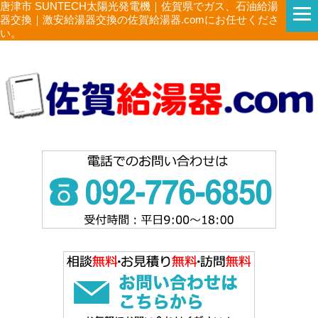
唐津市 SUNTECH太陽光発電機｜佐賀県でガス、石油給湯
器交換｜激安給湯器交換の佐賀給湯器.comにお任せくださ
い。