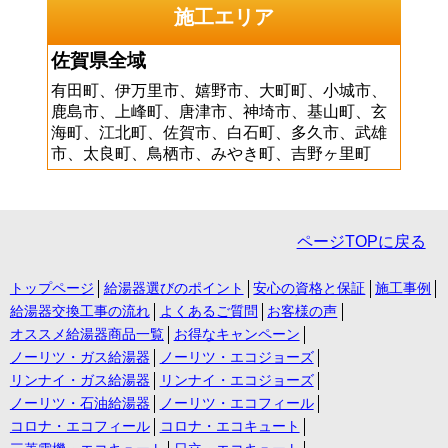
施工エリア
佐賀県全域
有田町、伊万里市、嬉野市、大町町、小城市、
鹿島市、上峰町、唐津市、神埼市、基山町、玄
海町、江北町、佐賀市、白石町、多久市、武雄
市、太良町、鳥栖市、みやき町、吉野ヶ里町
ページTOPに戻る
トップページ
給湯器選びのポイント
安心の資格と保証
施工事例
給湯器交換工事の流れ
よくあるご質問
お客様の声
オススメ給湯器商品一覧
お得なキャンペーン
ノーリツ・ガス給湯器
ノーリツ・エコジョーズ
リンナイ・ガス給湯器
リンナイ・エコジョーズ
ノーリツ・石油給湯器
ノーリツ・エコフィール
コロナ・エコフィール
コロナ・エコキュート