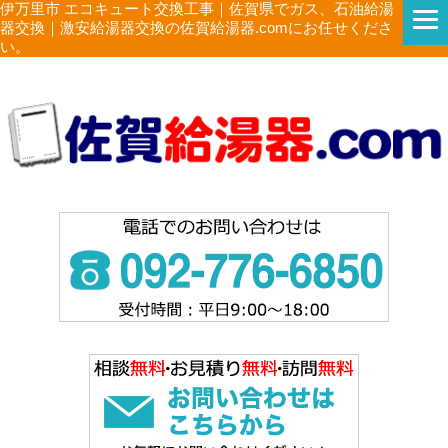
伊万里市 エコキュート交換工事｜佐賀県でガス、石油給湯
器交換｜激安給湯器交換の佐賀給湯器.comにお任せくださ
い。